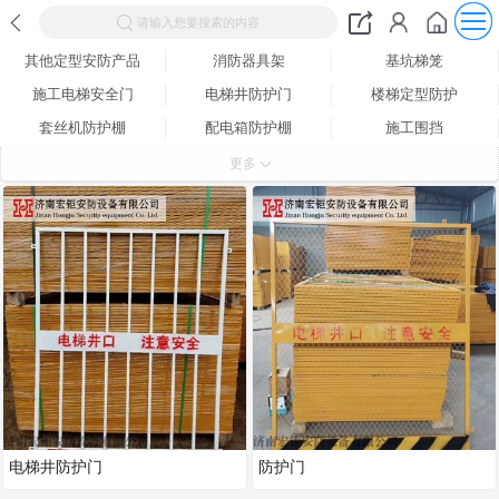
请输入您要搜索的内容
其他定型安防产品
消防器具架
基坑梯笼
施工电梯安全门
电梯井防护门
楼梯定型防护
套丝机防护棚
配电箱防护棚
施工围挡
实名制安全通道
安全通道
临边护栏
更多
单立柱防护棚
钢筋木工防护棚
工地大门
VR安全体验
质量样板
安全体验馆
电梯井防护门
防护门